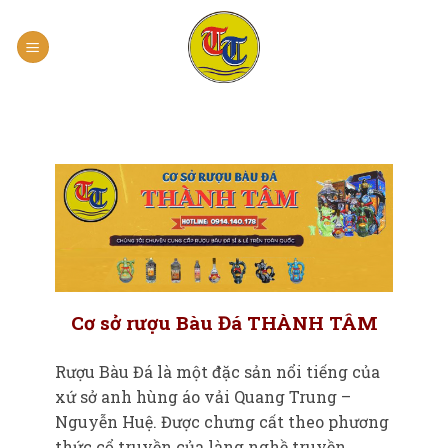
Skip
to
content
Cơ sở rượu Bàu Đá THÀNH TÂM
Rượu Bàu Đá là một đặc sản nổi tiếng của
xứ sở anh hùng áo vải Quang Trung –
Nguyễn Huệ. Được chưng cất theo phương
thức cổ truyền của làng nghề truyền