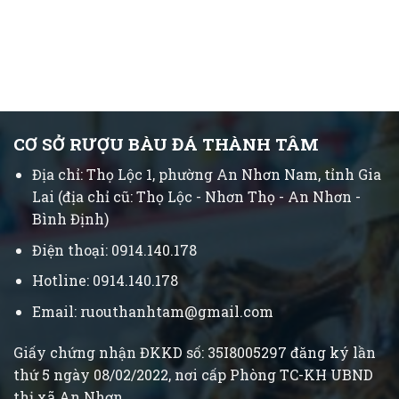
CƠ SỞ RƯỢU BÀU ĐÁ THÀNH TÂM
Địa chỉ: Thọ Lộc 1, phường An Nhơn Nam, tỉnh Gia
Lai (địa chỉ cũ: Thọ Lộc - Nhơn Thọ - An Nhơn -
Bình Định)
Điện thoại: 0914.140.178
Hotline: 0914.140.178
Email: ruouthanhtam@gmail.com
Giấy chứng nhận ĐKKD số: 35I8005297 đăng ký lần
thứ 5 ngày 08/02/2022, nơi cấp Phòng TC-KH UBND
thị xã An Nhơn