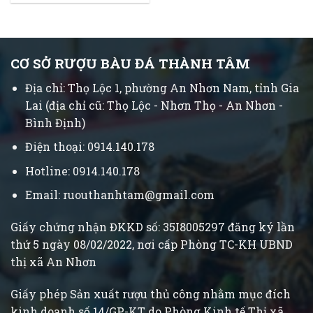
CƠ SỞ RƯỢU BÀU ĐÁ THÀNH TÂM
Địa chỉ: Thọ Lộc 1, phường An Nhơn Nam, tỉnh Gia
Lai (địa chỉ cũ: Thọ Lộc - Nhơn Thọ - An Nhơn -
Bình Định)
Điện thoại: 0914.140.178
Hotline: 0914.140.178
Email: ruouthanhtam@gmail.com
Giấy chứng nhận ĐKKD số: 35I8005297 đăng ký lần
thứ 5 ngày 08/02/2022, nơi cấp Phòng TC-KH UBND
thị xã An Nhơn
Giấy phép Sản xuất rượu thủ công nhằm mục đích
kinh doanh số 14/GP-KT do Phòng Kinh tế Thị xã