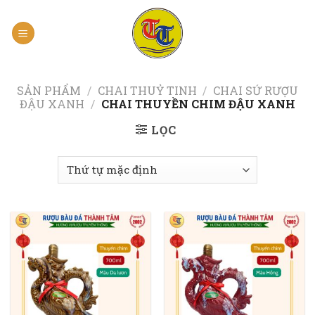
Skip
to
content
SẢN PHẨM
/
CHAI THUỶ TINH
/
CHAI SỨ RƯỢU
ĐẬU XANH
/
CHAI THUYỀN CHIM ĐẬU XANH
LỌC