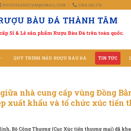
RUOUTHANHTAM@GMAIL.COM
0914.140.178
 RƯỢU BÀU ĐÁ THÀNH TÂM
cấp Sỉ & Lẻ sản phẩm Rượu Bàu Đá
trên toàn quốc.
QUY TRÌNH NẤU RƯỢU BÀU ĐÁ
TIN TỨC
g giữa nhà cung cấp vùng Đồng Bằ
p xuất khẩu và tổ chức xúc tiến 
Minh, Bộ Công Thương (Cục Xúc tiến thương mại) đã kha