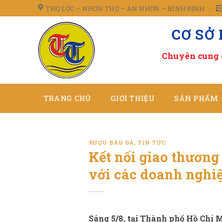
Skip
THỌ LỘC – NHƠN THỌ – AN NHƠN – BÌNH ĐỊNH
to
CƠ SỞ
content
Chuyên cung 
TRANG CHỦ
GIỚI THIỆU
SẢN PHẨM
RƯỢU BÀU ĐÁ
,
TIN TỨC
Kết nối giao thươn
với các doanh nghiệ
Sáng 5/8, tại Thành phố Hồ Chí 