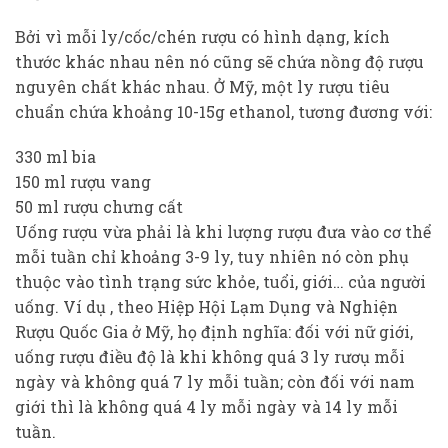
Bởi vì mỗi ly/cốc/chén rượu có hình dạng, kích
thước khác nhau nên nó cũng sẽ chứa nồng độ rượu
nguyên chất khác nhau. Ở Mỹ, một ly rượu tiêu
chuẩn chứa khoảng 10-15g ethanol, tương đương với:
330 ml bia
150 ml rượu vang
50 ml rượu chưng cất
Uống rượu vừa phải là khi lượng rượu đưa vào cơ thể
mỗi tuần chỉ khoảng 3-9 ly, tuy nhiên nó còn phụ
thuộc vào tình trạng sức khỏe, tuổi, giới… của người
uống. Ví dụ , theo Hiệp Hội Lạm Dụng và Nghiện
Rượu Quốc Gia ở Mỹ, họ định nghĩa: đối với nữ giới,
uống rượu điều độ là khi không quá 3 ly rươụ mỗi
ngày và không quá 7 ly mỗi tuần; còn đối với nam
giới thì là không quá 4 ly mỗi ngày và 14 ly mỗi
tuần.