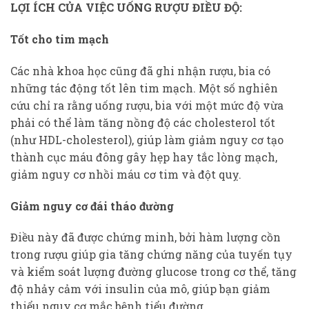
LỢI ÍCH CỦA VIỆC UỐNG RƯỢU ĐIỀU ĐỘ:
Tốt cho tim mạch
Các nhà khoa học cũng đã ghi nhận rượu, bia có
những tác động tốt lên tim mạch. Một số nghiên
cứu chỉ ra rằng uống rượu, bia với một mức độ vừa
phải có thể làm tăng nồng độ các cholesterol tốt
(như HDL-cholesterol), giúp làm giảm nguy cơ tạo
thành cục máu đông gây hẹp hay tắc lòng mạch,
giảm nguy cơ nhồi máu cơ tim và đột quỵ.
Giảm nguy cơ đái tháo đường
Điều này đã được chứng minh, bởi hàm lượng cồn
trong rượu giúp gia tăng chứng năng của tuyến tụy
và kiểm soát lượng đường glucose trong cơ thể, tăng
độ nhảy cảm với insulin của mô, giúp bạn giảm
thiểu nguy cơ mắc bệnh tiểu đường