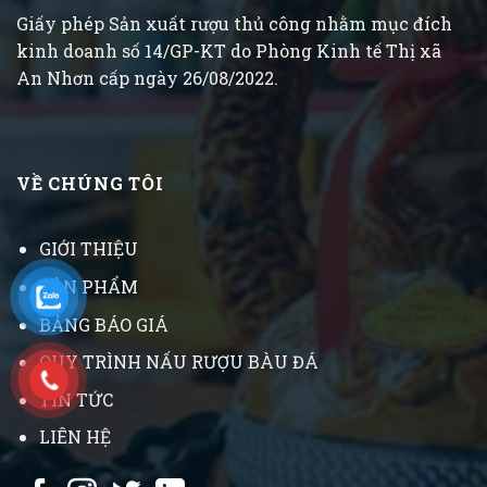
Giấy phép Sản xuất rượu thủ công nhằm mục đích
kinh doanh số 14/GP-KT do Phòng Kinh tế Thị xã
An Nhơn cấp ngày 26/08/2022.
VỀ CHÚNG TÔI
GIỚI THIỆU
SẢN PHẨM
BẢNG BÁO GIÁ
QUY TRÌNH NẤU RƯỢU BÀU ĐÁ
TIN TỨC
LIÊN HỆ