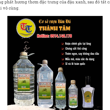
g phất hương thơm đặc trưng của đậu xanh, sau đó tất 
i vô cùng.