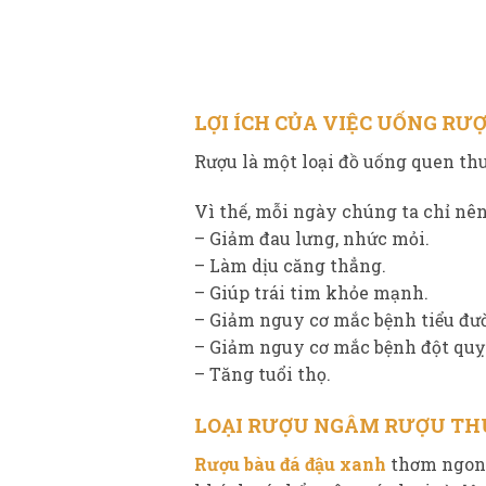
LỢI ÍCH CỦA VIỆC UỐNG RƯỢ
Rượu là một loại đồ uống quen thu
Vì thế, mỗi ngày chúng ta chỉ nê
– Giảm đau lưng, nhức mỏi.
– Làm dịu căng thẳng.
– Giúp trái tim khỏe mạnh.
– Giảm nguy cơ mắc bệnh tiểu đư
– Giảm nguy cơ mắc bệnh đột quỵ
– Tăng tuổi thọ.
LOẠI
RƯỢU NGÂM RƯỢU TH
Rượu bàu đá đậu xanh
thơm ngon v