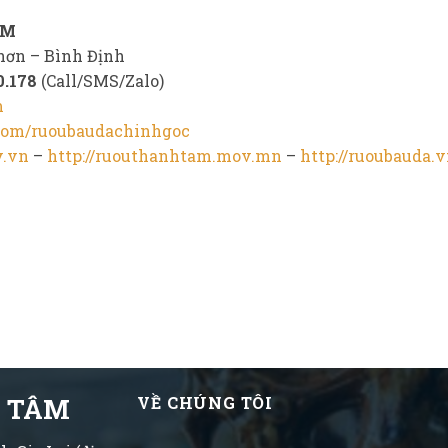
ÂM
hơn – Bình Định
0.178
(Call/SMS/Zalo)
m
.com/ruoubaudachinhgoc
v.vn
–
http://ruouthanhtam.mov.mn
–
http://ruoubauda.
H TÂM
VỀ CHÚNG TÔI