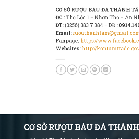
CƠ SỞ RƯỢU BÀU ĐÁ THÀNH T
ĐC :
Thọ Lộc 1 – Nhơn Thọ – An N
ĐT:
(0256) 383 7 384 – DĐ :
0914.14
Email:
ruouthanhtam@gmail.co
Fanpage:
https://www.facebook
Websites:
http://kontumtrade.go
CƠ SỞ RƯỢU BÀU ĐÁ THÀN