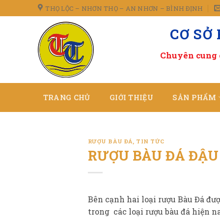
Skip
THỌ LỘC – NHƠN THỌ – AN NHƠN – BÌNH ĐỊNH
to
CƠ SỞ
content
Chuyên cung 
TRANG CHỦ
GIỚI THIỆU
SẢN PHẨM
RƯỢU BÀU ĐÁ
,
TIN TỨC
RƯỢU BÀU ĐÁ ĐẬU
Bên cạnh hai loại rượu Bàu Đá được
trong các loại rượu bàu đá hiện na