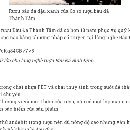
Rượu bàu đá đậu xanh của Cơ sở rượu bàu đá
Thành Tâm
ở rượu Bàu Đá Thành Tâm đã có hơn 18 năm phục vụ quý 
ược nấu bằng phương pháp cổ truyền tại làng nghề Bàu Đ
d/cKq84GBv7v8
ữ lửa cho làng nghề rượu Bàu Đá Bình Định
rong chai nhựa PET và chai thủy tinh trong suốt để thấy
di chuyển.
ữ hương vị và mùi thơm của rượu, nắp có một lớp màng c
em bảo hiểm của sản phẩm.
 khử andehit trong rượu nên dù nồng độ cao nhưng vẫn k
nh và không bị đau đầu.