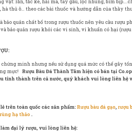
 vật: rắn, tắc kè, hải mã, tay gấu, lộc nhung, bìm bịp….c
g, hà thủ ô… theo các bài thuốc và hướng dẫn của thầy th
à bảo quản chất bổ trong rượu thuốc nên yêu cầu rượu phả
 và bảo quản rượu khỏi các vi sinh, vi khuẩn có hại (rượu 
ỢU:
ọc chứng minh nhưng nếu sử dụng quá mức có thể gây tổn
hừng mực!
Rượu Bàu Đá Thành Tâm hiện có bán tại Co.op
 tỉnh thành trên cả nước, quý khách vui lòng liên hệ v
lẻ trên toàn quốc các sản phẩm:
Rượu bàu đá gạo
,
rượu 
rùng hạ thảo
.
àm đại lý rượu, vui lòng liên hệ: