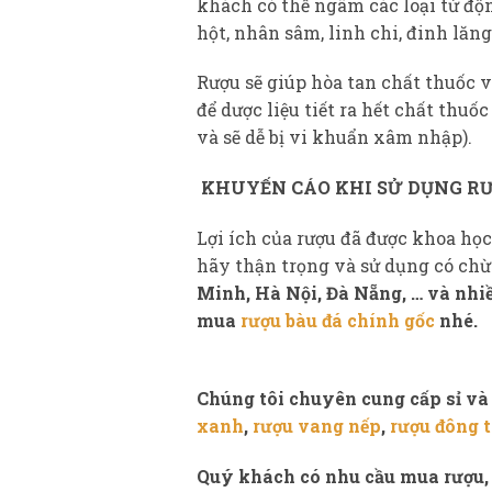
khách có thể ngâm các loại từ động
hột, nhân sâm, linh chi, đinh lăn
Rượu sẽ giúp hòa tan chất thuốc v
để dược liệu tiết ra hết chất thuốc
và sẽ dễ bị vi khuẩn xâm nhập).
KHUYẾN CÁO KHI SỬ DỤNG RƯ
Lợi ích của rượu đã được khoa h
hãy thận trọng và sử dụng có c
Minh, Hà Nội, Đà Nẵng, … và nhiều
mua
rượu bàu đá chính gốc
nhé.
Chúng tôi chuyên cung cấp sỉ và 
xanh
,
rượu vang nếp
,
rượu đông t
Quý khách có nhu cầu mua rượu, l