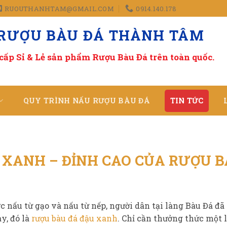
RUOUTHANHTAM@GMAIL.COM
0914.140.178
 RƯỢU BÀU ĐÁ THÀNH TÂM
cấp Sỉ & Lẻ sản phẩm Rượu Bàu Đá
trên toàn quốc.
QUY TRÌNH NẤU RƯỢU BÀU ĐÁ
TIN TỨC
 XANH – ĐỈNH CAO CỦA RƯỢU B
 nấu từ gạo và nấu từ nếp, người dân tại làng Bàu Đá đã 
y, đó là
rượu bàu đá đậu xanh
. Chỉ cần thưởng thức một 