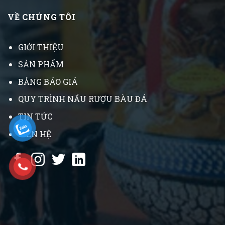
VỀ CHÚNG TÔI
GIỚI THIỆU
SẢN PHẨM
BẢNG BÁO GIÁ
QUY TRÌNH NẤU RƯỢU BÀU ĐÁ
TIN TỨC
LIÊN HỆ