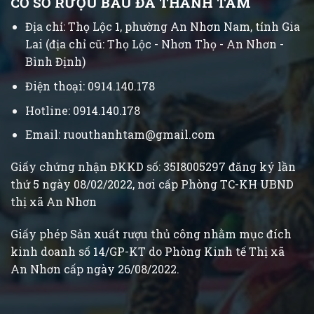
CƠ SỞ RƯỢU BÀU ĐÁ THÀNH TÂM
Địa chỉ: Thọ Lộc 1, phường An Nhơn Nam, tỉnh Gia
Lai (địa chỉ cũ: Thọ Lộc - Nhơn Thọ - An Nhơn -
Bình Định)
Điện thoại: 0914.140.178
Hotline: 0914.140.178
Email: ruouthanhtam@gmail.com
Giấy chứng nhận ĐKKD số: 35I8005297 đăng ký lần
thứ 5 ngày 08/02/2022, nơi cấp Phòng TC-KH UBND
thị xã An Nhơn
Giấy phép Sản xuất rượu thủ công nhằm mục đích
kinh doanh số 14/GP-KT do Phòng Kinh tế Thị xã
An Nhơn cấp ngày 26/08/2022.