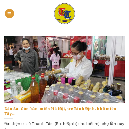
Skip
to
content
Dân Sài Gòn ‘săn’ miến Hà Nội, tré Bình Định, khô miền
Tây…
Đại diện cơ sở Thành Tâm (Bình Định) cho biết hội chợ lần này