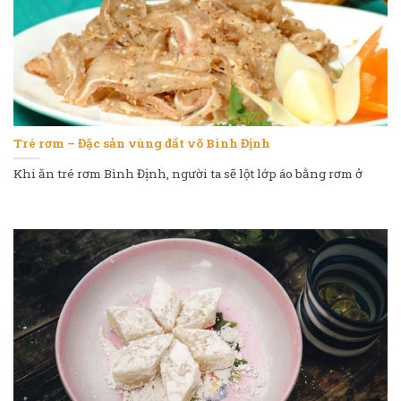
Tré rơm – Đặc sản vùng đất võ Bình Định
Khi ăn tré rơm Bình Định, người ta sẽ lột lớp áo bằng rơm ở