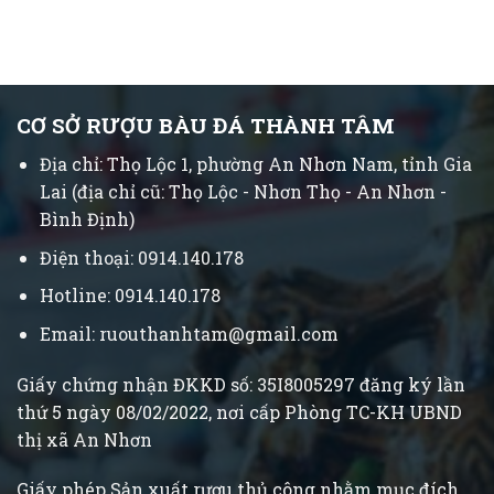
CƠ SỞ RƯỢU BÀU ĐÁ THÀNH TÂM
Địa chỉ: Thọ Lộc 1, phường An Nhơn Nam, tỉnh Gia
Lai (địa chỉ cũ: Thọ Lộc - Nhơn Thọ - An Nhơn -
Bình Định)
Điện thoại: 0914.140.178
Hotline: 0914.140.178
Email: ruouthanhtam@gmail.com
Giấy chứng nhận ĐKKD số: 35I8005297 đăng ký lần
thứ 5 ngày 08/02/2022, nơi cấp Phòng TC-KH UBND
thị xã An Nhơn
Giấy phép Sản xuất rượu thủ công nhằm mục đích