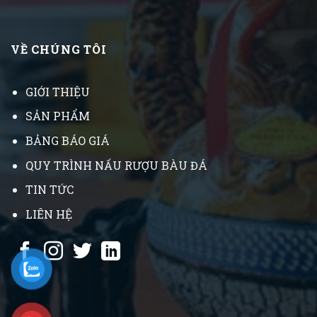
VỀ CHÚNG TÔI
GIỚI THIỆU
SẢN PHẨM
BẢNG BÁO GIÁ
QUY TRÌNH NẤU RƯỢU BÀU ĐÁ
TIN TỨC
LIÊN HỆ