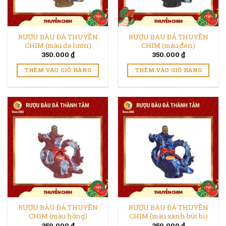
RƯỢU BÀU ĐÁ THUYỀN
RƯỢU BÀU ĐÁ THUYỀN
CHIM (màu da lươn)
CHIM (màu đen)
350.000
₫
350.000
₫
THÊM VÀO GIỎ HÀNG
THÊM VÀO GIỎ HÀNG
RƯỢU BÀU ĐÁ THUYỀN
RƯỢU BÀU ĐÁ THUYỀN
CHIM (màu hồng)
CHIM (màu xanh bút bi)
350.000
₫
350.000
₫