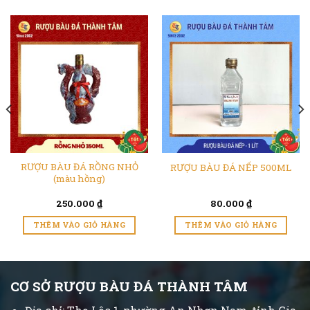
RƯỢU BÀU ĐÁ RỒNG NHỎ
RƯỢU BÀU ĐÁ NẾP 500ML
(màu hồng)
250.000
₫
80.000
₫
THÊM VÀO GIỎ HÀNG
THÊM VÀO GIỎ HÀNG
CƠ SỞ RƯỢU BÀU ĐÁ THÀNH TÂM