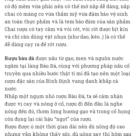
có độ mềm vừa phải nên có thể mở nắp dễ dàng, nắp
chai có màng co vừa thẩm mỹ vừa đảm bảo vệ sinh
an toàn thực phẩm và là tem bảo đảm của sản phẩm.
Chai rượu có tay cầm và vòi rót, vòi rót được bịt kín
và chỉ cần dùng vật nhọn (như dao, kéo..) là có thể
dễ dàng cạy ra để rót rượu.
Rượu bàu đá
được nấu từ gạo, men và nguồn nước
ngầm tại làng Bàu Đá, cùng với phương pháp nấu cổ
truyền qua nhiều bước thật tỉ mỉ đã tạo nên một loại
rượu đặc sản của Bình Định vang danh khắp cả
nước.
Nhấp một ngụm nhỏ rượu Bàu Đá, ta sẽ cảm nhận
được vị cay và nóng ở cổ, rượu đi đến đâu là nghe
nóng đến đó, thơm lừng hương gạo và trong cổ họng
còn đọng lại cái hậu “ngọt” của rượu.
Rượu được ủ một thời gian dài nên dù nồng độ cao
nhưng vẫn không thấy sốc, dù uống say thì hôm sau