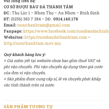
vui lòng liên hệ:
CƠ SỞ RƯỢU BÀU ĐÁ THÀNH TÂM
ĐC :
Thọ Lộc 1 – Nhơn Thọ – An Nhơn – Bình Định
ĐT:
(0256) 383 7 384 – DĐ :
0914.140.178
Email:
ruouthanhtam@gmail.com
Fanpage:
https://www.facebook.com/ruoubaudachinh
Websites:
https://ruoubaudathanhtam.com
–
http://ruouthanhtam.mov.mn
Quý khách hàng lưu ý:
+ Giá niêm yết tại website chưa bao gồm thuế VAT và
phí vận chuyển. Phí vận chuyển áp dụng theo giá cước
của đơn vị vận chuyển.
+ Sản phẩm được cung cấp sỉ, lẻ và chuyển phát khắp
các tỉnh thành trên cả nước.
SẢN PHẨM TƯƠNG TỰ