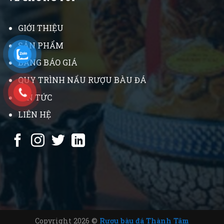
GIỚI THIỆU
SẢN PHẨM
BẢNG BÁO GIÁ
QUY TRÌNH NẤU RƯỢU BÀU ĐÁ
TIN TỨC
LIÊN HỆ
Copyright 2026 ©
Rượu bàu đá Thành Tâm