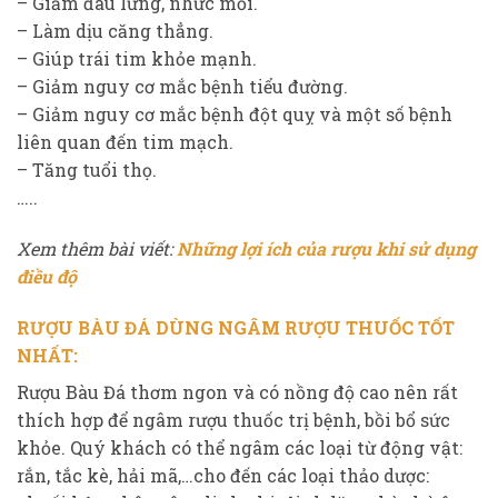
– Giảm đau lưng, nhức mỏi.
– Làm dịu căng thẳng.
– Giúp trái tim khỏe mạnh.
– Giảm nguy cơ mắc bệnh tiểu đường.
– Giảm nguy cơ mắc bệnh đột quỵ và một số bệnh
liên quan đến tim mạch.
– Tăng tuổi thọ.
…..
Xem thêm bài viết:
Những lợi ích của rượu khi sử dụng
điều độ
RƯỢU BÀU ĐÁ DÙNG NGÂM RƯỢU THUỐC TỐT
NHẤT:
Rượu Bàu Đá thơm ngon và có nồng độ cao nên rất
thích hợp để ngâm rượu thuốc trị bệnh, bồi bổ sức
khỏe. Quý khách có thể ngâm các loại từ động vật:
rắn, tắc kè, hải mã,…cho đến các loại thảo dược: