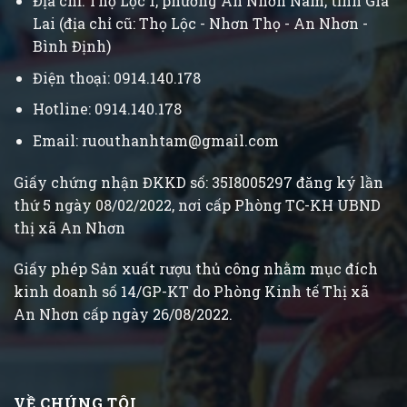
Địa chỉ: Thọ Lộc 1, phường An Nhơn Nam, tỉnh Gia
Lai (địa chỉ cũ: Thọ Lộc - Nhơn Thọ - An Nhơn -
Bình Định)
Điện thoại: 0914.140.178
Hotline: 0914.140.178
Email: ruouthanhtam@gmail.com
Giấy chứng nhận ĐKKD số: 35I8005297 đăng ký lần
thứ 5 ngày 08/02/2022, nơi cấp Phòng TC-KH UBND
thị xã An Nhơn
Giấy phép Sản xuất rượu thủ công nhằm mục đích
kinh doanh số 14/GP-KT do Phòng Kinh tế Thị xã
An Nhơn cấp ngày 26/08/2022.
VỀ CHÚNG TÔI