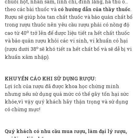
chuối hột, nhân sâm, linh chi, đinh lăng, hà thủ ô…
theo các bài thuốc và
có hướng dẫn của thầy thuốc
.
Rượu sẽ giúp hòa tan chất thuốc và bảo quản chất bổ
trong rượu thuốc nên yêu cầu rượu phải có nồng độ
o
cao từ 40
trở lên để dược liệu tiết ra hết chất thuốc
và bảo quản rượu khỏi các vi sinh, vi khuẩn có hại
o
(rượu dưới 38
sẽ khó tiết ra hết chất bổ và sẽ dễ bị vi
khuẩn xâm nhập).
KHUYẾN CÁO KHI SỬ DỤNG RƯỢU:
Lợi ích của rượu đã được khoa học chứng minh
nhưng nếu sử dụng quá mức có thể gây tổn hại sức
khỏe,vì vậy quý khách hãy thận trọng và sử dụng
có chừng mực!
Quý khách có nhu cầu mua rượu, làm đại lý rượu,