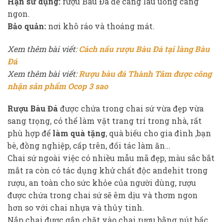
Hạn sử dụng:
rượu Bàu Đá để càng lâu uống càng
ngon.
Bảo quản:
nơi khô ráo và thoáng mát.
Xem thêm bài viết:
Cách nấu rượu Bàu Đá tại làng Bàu
Đá
Xem thêm bài viết:
Rượu bàu đá Thành Tâm được công
nhận sản phẩm Ocop 3 sao
Rượu Bàu Đá
được chứa trong chai sứ vừa đẹp vừa
sang trọng, có thể làm vật trang trí trong nhà, rất
phù hợp để
làm quà tặng
, quà biếu cho gia đình ,bạn
bè, đồng nghiệp, cấp trên, đối tác làm ăn…
Chai sứ ngoài việc có nhiều mẫu mã đẹp, màu sắc bắt
mắt ra còn có tác dụng khử chất độc andehit trong
rượu, an toàn cho sức khỏe của người dùng, rượu
được chứa trong chai sứ sẽ êm dịu và thơm ngon
hơn so với chai nhựa và thủy tinh.
Nắp chai được gắn chặt vào chai rượu bằng nút bấc,