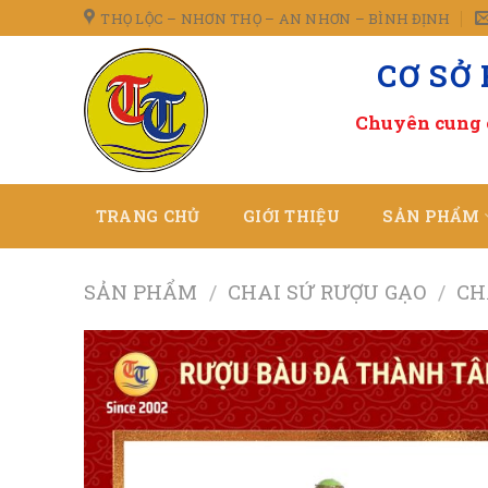
Skip
THỌ LỘC – NHƠN THỌ – AN NHƠN – BÌNH ĐỊNH
to
CƠ SỞ
content
Chuyên cung 
TRANG CHỦ
GIỚI THIỆU
SẢN PHẨM
SẢN PHẨM
/
CHAI SỨ RƯỢU GẠO
/
CH