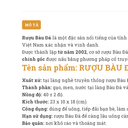
MÔ TẢ
Rượu Bàu Đá
là một đặc sản nổi tiếng của tỉn
Việt Nam xác nhận và vinh danh.
Được thành lập
từ năm 2002
, cơ sở rượu Bàu 
chính gốc
được nấu bằng phương pháp cổ truyền
Tên sản phẩm:
RƯỢU BÀU 
Xuất xứ:
tại làng nghề truyền thống rượu Bàu 
Thành phần:
gạo, men, nước tại làng Bàu Đá v
Nồng độ:
40 ± 2 độ.
Kích thước:
23 x 10 x 18 (cm).
Công dụng:
dùng để uống, tiếp đãi bạn bè, làm
Hạn sử dụng:
rượu Bàu Đá để càng lâu uống cà
Bảo quản:
nơi khô ráo và thoáng mát.