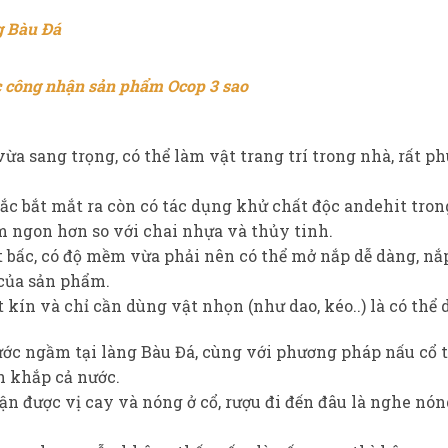
g Bàu Đá
 công nhận sản phẩm Ocop 3 sao
ừa sang trọng, có thể làm vật trang trí trong nhà, rất p
ắc bắt mắt ra còn có tác dụng khử chất độc andehit tron
m ngon hơn so với chai nhựa và thủy tinh.
t bấc, có độ mềm vừa phải nên có thể mở nắp dễ dàng, 
 của sản phẩm.
t kín và chỉ cần dùng vật nhọn (như dao, kéo..) là có thể 
c ngầm tại làng Bàu Đá, cùng với phương pháp nấu cổ tr
h khắp cả nước.
n được vị cay và nóng ở cổ, rượu đi đến đâu là nghe nón