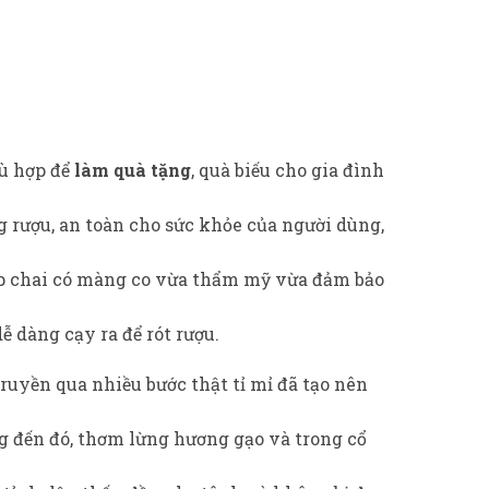
hù hợp để
làm quà tặng
, quà biếu cho gia đình
g rượu, an toàn cho sức khỏe của người dùng,
nắp chai có màng co vừa thẩm mỹ vừa đảm bảo
dễ dàng cạy ra để rót rượu.
uyền qua nhiều bước thật tỉ mỉ đã tạo nên
g đến đó, thơm lừng hương gạo và trong cổ