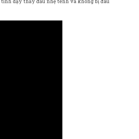
 tỉnh dậy thấy đầu nhẹ tênh và không bị đau