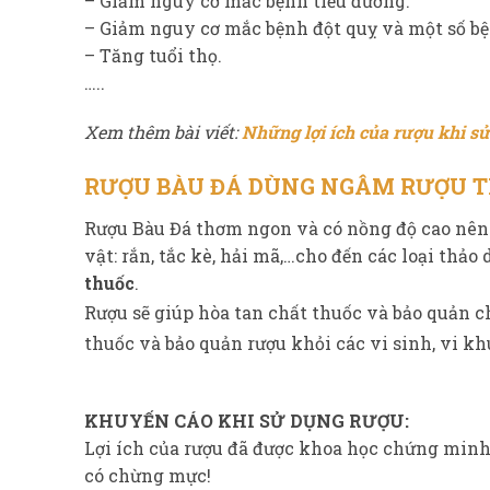
– Giảm nguy cơ mắc bệnh tiểu đường.
– Giảm nguy cơ mắc bệnh đột quỵ và một số b
– Tăng tuổi thọ.
…..
Xem thêm bài viết:
Những lợi ích của rượu khi sử
RƯỢU BÀU ĐÁ DÙNG NGÂM RƯỢU T
Rượu Bàu Đá thơm ngon và có nồng độ cao nên r
vật: rắn, tắc kè, hải mã,…cho đến các loại thảo
thuốc
.
Rượu sẽ giúp hòa tan chất thuốc và bảo quản c
thuốc và bảo quản rượu khỏi các vi sinh, vi kh
KHUYẾN CÁO KHI SỬ DỤNG RƯỢU:
Lợi ích của rượu đã được khoa học chứng minh
có chừng mực!