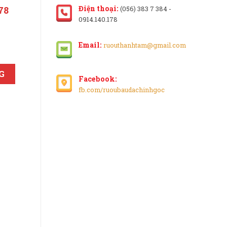
Điện thoại:
78
(056) 383 7 384 -
0914.140.178
Email:
ruouthanhtam@gmail.com
ngọc) số lượng
G
Facebook:
fb.com/ruoubaudachinhgoc