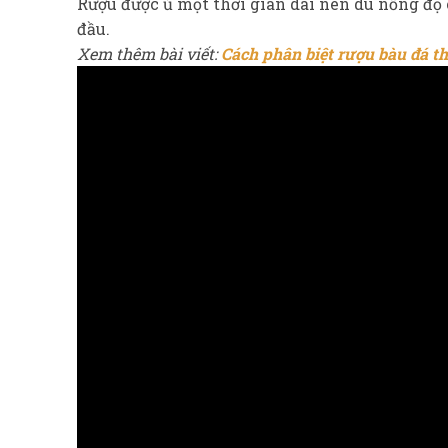
Rượu được ủ một thời gian dài nên dù nồng độ
đầu.
Xem thêm bài viết:
Cách phân biệt rượu bàu đá th