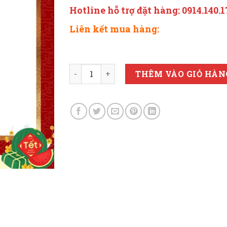
Hotline hỗ trợ đặt hàng: 0914.140.1
Liên kết mua hàng:
RƯỢU BÀU ĐÁ THUYỀN CHIM (màu xanh 
THÊM VÀO GIỎ HÀN