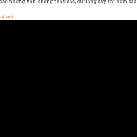
 cao nhưng vẫn không thấy sốc, dù uống say thì hôm sau
ật giả