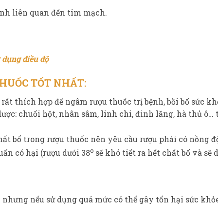
ệnh liên quan đến tim mạch.
 dụng điều độ
HUỐC TỐT NHẤT:
ất thích hợp để ngâm rượu thuốc trị bệnh, bồi bổ sức kh
 dược: chuối hột, nhân sâm, linh chi, đinh lăng, hà thủ ô…
hất bổ trong rượu thuốc nên yêu cầu rượu phải có nồng độ
o
uẩn có hại (rượu dưới 38
sẽ khó tiết ra hết chất bổ và sẽ
 nhưng nếu sử dụng quá mức có thể gây tổn hại sức khỏ