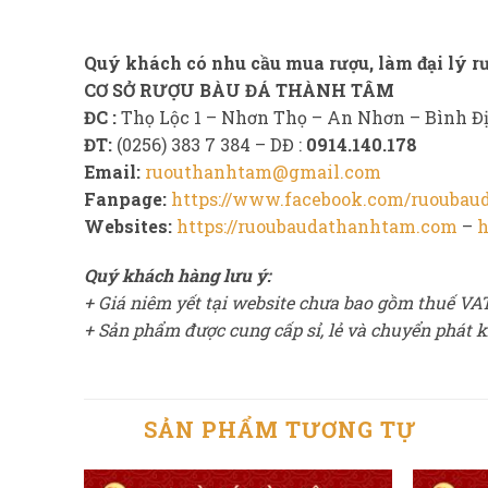
Quý khách có nhu cầu mua rượu, làm đại lý rư
CƠ SỞ RƯỢU BÀU ĐÁ THÀNH TÂM
ĐC :
Thọ Lộc 1 – Nhơn Thọ – An Nhơn – Bình Đ
ĐT:
(0256) 383 7 384 – DĐ :
0914.140.178
Email:
ruouthanhtam@gmail.com
Fanpage:
https://www.facebook.com/ruoubau
Websites:
https://ruoubaudathanhtam.com
–
h
Quý khách hàng lưu ý:
+ Giá niêm yết tại website chưa bao gồm thuế VA
+ Sản phẩm được cung cấp sỉ, lẻ và chuyển phát k
SẢN PHẨM TƯƠNG TỰ