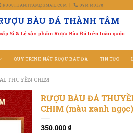
RUOUTHANHTAM@GMAIL.COM
0914.140.178
 RƯỢU BÀU ĐÁ THÀNH TÂM
cấp Sỉ & Lẻ sản phẩm Rượu Bàu Đá
trên toàn quốc.
QUY TRÌNH NẤU RƯỢU BÀU ĐÁ
TIN TỨC
AI THUYỀN CHIM
RƯỢU BÀU ĐÁ THUYỀ
CHIM (màu xanh ngọc
350.000
₫