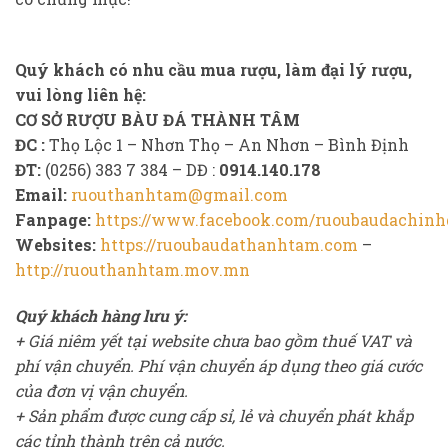
Quý khách có nhu cầu mua rượu, làm đại lý rượu,
vui lòng liên hệ:
CƠ SỞ RƯỢU BÀU ĐÁ THÀNH TÂM
ĐC :
Thọ Lộc 1 – Nhơn Thọ – An Nhơn – Bình Định
ĐT:
(0256) 383 7 384 – DĐ :
0914.140.178
Email:
ruouthanhtam@gmail.com
Fanpage:
https://www.facebook.com/ruoubaudachinh
Websites:
https://ruoubaudathanhtam.com
–
http://ruouthanhtam.mov.mn
Quý khách hàng lưu ý:
+ Giá niêm yết tại website chưa bao gồm thuế VAT và
phí vận chuyển. Phí vận chuyển áp dụng theo giá cước
của đơn vị vận chuyển.
+ Sản phẩm được cung cấp sỉ, lẻ và chuyển phát khắp
các tỉnh thành trên cả nước.