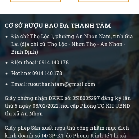
CƠ SỞ RƯỢU BÀU ĐÁ THÀNH TÂM
Địa chỉ: Thọ Lộc 1, phường An Nhơn Nam, tỉnh Gia
Lai (địa chỉ cũ: Thọ Lộc - Nhơn Thọ - An Nhơn -
Bình Định)
Điện thoại: 0914.140.178
Hotline: 0914.140.178
Email: ruouthanhtam@gmail.com
Giấy chứng nhận ĐKKD số: 35I8005297 đăng ký lần
thứ 5 ngày 08/02/2022, nơi cấp Phòng TC-KH UBND
thị xã An Nhơn
Giấy phép Sản xuất rượu thủ công nhằm mục đích
kinh doanh số 14/GP-KT do Phòng Kinh tế Thị xã