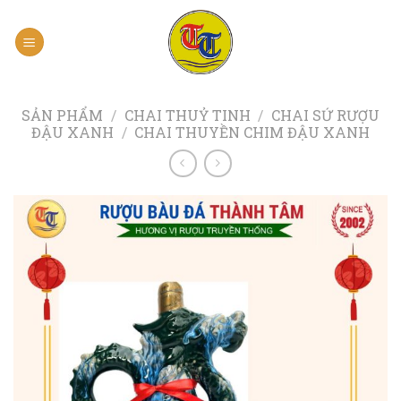
Skip
to
content
SẢN PHẨM
/
CHAI THUỶ TINH
/
CHAI SỨ RƯỢU
ĐẬU XANH
/
CHAI THUYỀN CHIM ĐẬU XANH