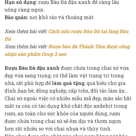
Hạn sử dụng:
rượu Bàu Đá đậu xanh để càng lâu
uống càng ngon.
Bảo quản:
nơi khô ráo và thoáng mát.
Xem thêm bài viết:
Cách nấu rượu Bàu Đá tại làng Bàu
Đá
Xem thêm bài viết:
Rượu bàu đá Thành Tâm được công
nhận sản phẩm Ocop 3 sao
Rượu Bàu Đá đậu xanh
được chứa trong chai sứ vừa
đẹp vừa sang trọng, có thể làm vật trang trí trong
nhà, rất phù hợp để
làm quà tặng
, quà biếu cho gia
đình ,bạn bè, đồng nghiệp, cấp trên, đối tác làm ăn…
Chai sứ ngoài việc có nhiều mẫu mã đẹp, màu sắc bắt
mắt ra còn có tác dụng khử chất độc andehit trong
rượu, an toàn cho sức khỏe của người dùng, rượu
được chứa trong chai sứ sẽ êm dịu và thơm ngon
hơn rất nhiều so với chai nhựa và thủy tinh.