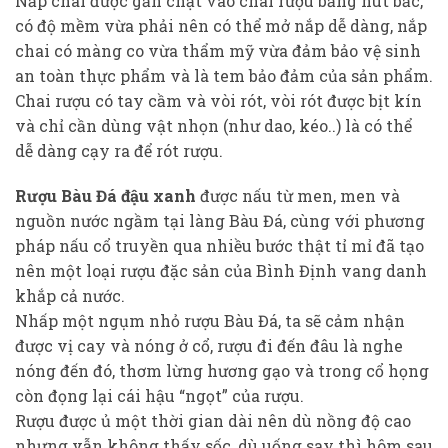
Nắp chai được gắn chặt vào chai rượu bằng nút bấc,
có độ mềm vừa phải nên có thể mở nắp dễ dàng, nắp
chai có màng co vừa thẩm mỹ vừa đảm bảo vệ sinh
an toàn thực phẩm và là tem bảo đảm của sản phẩm.
Chai rượu có tay cầm và vòi rót, vòi rót được bịt kín
và chỉ cần dùng vật nhọn (như dao, kéo..) là có thể
dễ dàng cạy ra để rót rượu.
Rượu Bàu Đá đậu xanh
được nấu từ men, men và
nguồn nước ngầm tại làng Bàu Đá, cùng với phương
pháp nấu cổ truyền qua nhiều bước thật tỉ mỉ đã tạo
nên một loại rượu đặc sản của Bình Định vang danh
khắp cả nước.
Nhấp một ngụm nhỏ rượu Bàu Đá, ta sẽ cảm nhận
được vị cay và nóng ở cổ, rượu đi đến đâu là nghe
nóng đến đó, thơm lừng hương gạo và trong cổ họng
còn đọng lại cái hậu “ngọt” của rượu.
Rượu được ủ một thời gian dài nên dù nồng độ cao
nhưng vẫn không thấy sốc, dù uống say thì hôm sau