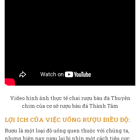
Video hình ảnh thực tế chai rượu bàu đá Thuyền
chim của cơ sở rượu bàu đá Thành Tâm
LỢI ÍCH CỦA VIỆC UỐNG RƯỢU ĐIỀU ĐỘ:
Rượu là một loại đồ uống quen thuộc với chúng ta,
nhưng hiện nay rượu lại bị nhìn một cách tiêu cực