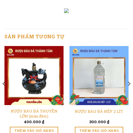
SẢN PHẨM TƯƠNG TỰ
RƯỢU BÀU ĐÁ THUYỀN
RƯỢU BÀU ĐÁ NẾP 2 LÍT
LỚN (màu đen)
400.000
₫
300.000
₫
THÊM VÀO GIỎ HÀNG
THÊM VÀO GIỎ HÀNG