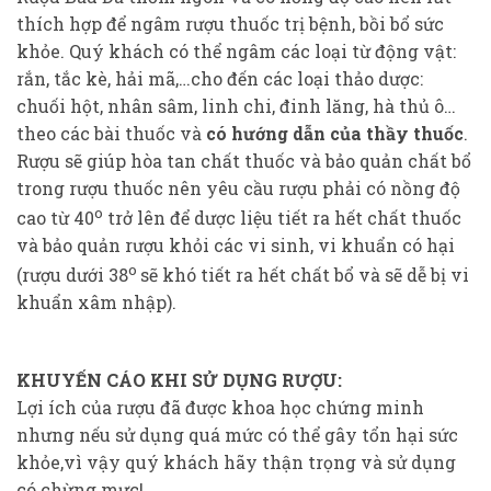
thích hợp để ngâm rượu thuốc trị bệnh, bồi bổ sức
khỏe. Quý khách có thể ngâm các loại từ động vật:
rắn, tắc kè, hải mã,…cho đến các loại thảo dược:
chuối hột, nhân sâm, linh chi, đinh lăng, hà thủ ô…
theo các bài thuốc và
có hướng dẫn của thầy thuốc
.
Rượu sẽ giúp hòa tan chất thuốc và bảo quản chất bổ
trong rượu thuốc nên yêu cầu rượu phải có nồng độ
o
cao từ 40
trở lên để dược liệu tiết ra hết chất thuốc
và bảo quản rượu khỏi các vi sinh, vi khuẩn có hại
o
(rượu dưới 38
sẽ khó tiết ra hết chất bổ và sẽ dễ bị vi
khuẩn xâm nhập).
KHUYẾN CÁO KHI SỬ DỤNG RƯỢU:
Lợi ích của rượu đã được khoa học chứng minh
nhưng nếu sử dụng quá mức có thể gây tổn hại sức
khỏe,vì vậy quý khách hãy thận trọng và sử dụng
có chừng mực!