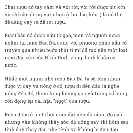
Chai rượu có tay cầm và vòi rót, vòi rót được bịt kín
và chỉ cần dùng vật nhọn (như dao, kéo..) là có thể
dễ dàng cạy ra để rót rượu.
Rượu bàu đá được nấu từ gạo, men và nguồn nước
ngầm tại làng Bàu Đá, cùng với phương pháp nấu cổ
truyền qua nhiều bước thật tỉ mỉ đã tạo nên một loại
rượu đặc sản của Bình Định vang danh khắp cả
nước.
Nhấp một ngụm nhỏ rượu Bàu Đá, ta sẽ cảm nhận
được vị cay và nóng ở cổ, rượu đi đến đâu là nghe
nóng đến đó, thơm lừng hương gạo và trong cổ họng
còn đọng lại cái hậu “ngọt” của rượu.
Rượu được ủ một thời gian dài nên dù nồng độ cao
nhưng vẫn không thấy sốc, dù uống say thì hôm sau
tỉnh dậy thấy đầu nhẹ tênh và không bị đau đầu.