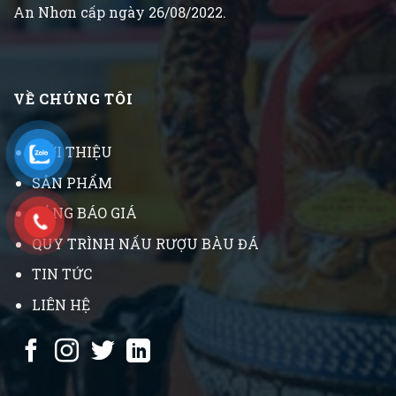
An Nhơn cấp ngày 26/08/2022.
VỀ CHÚNG TÔI
GIỚI THIỆU
SẢN PHẨM
BẢNG BÁO GIÁ
QUY TRÌNH NẤU RƯỢU BÀU ĐÁ
TIN TỨC
LIÊN HỆ