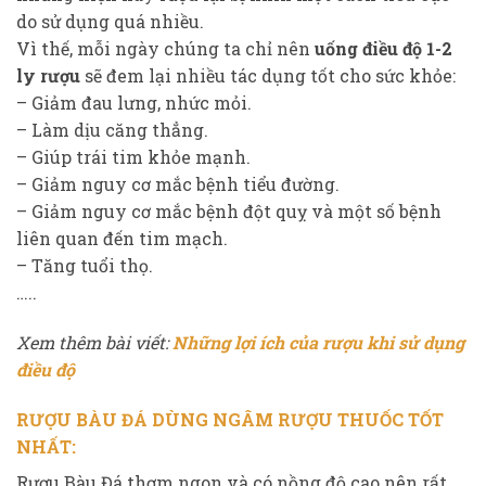
do sử dụng quá nhiều.
Vì thế, mỗi ngày chúng ta chỉ nên
uống điều độ 1-2
ly rượu
sẽ đem lại nhiều tác dụng tốt cho sức khỏe:
– Giảm đau lưng, nhức mỏi.
– Làm dịu căng thẳng.
– Giúp trái tim khỏe mạnh.
– Giảm nguy cơ mắc bệnh tiểu đường.
– Giảm nguy cơ mắc bệnh đột quỵ và một số bệnh
liên quan đến tim mạch.
– Tăng tuổi thọ.
…..
Xem thêm bài viết:
Những lợi ích của rượu khi sử dụng
điều độ
RƯỢU BÀU ĐÁ DÙNG NGÂM RƯỢU THUỐC TỐT
NHẤT:
Rượu Bàu Đá thơm ngon và có nồng độ cao nên rất