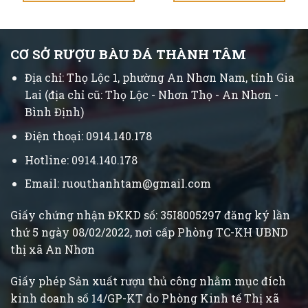
CƠ SỞ RƯỢU BÀU ĐÁ THÀNH TÂM
Địa chỉ: Thọ Lộc 1, phường An Nhơn Nam, tỉnh Gia
Lai (địa chỉ cũ: Thọ Lộc - Nhơn Thọ - An Nhơn -
Bình Định)
Điện thoại: 0914.140.178
Hotline: 0914.140.178
Email: ruouthanhtam@gmail.com
Giấy chứng nhận ĐKKD số: 35I8005297 đăng ký lần
thứ 5 ngày 08/02/2022, nơi cấp Phòng TC-KH UBND
thị xã An Nhơn
Giấy phép Sản xuất rượu thủ công nhằm mục đích
kinh doanh số 14/GP-KT do Phòng Kinh tế Thị xã