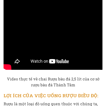
Video thực tế về chai Rượu bàu đá 2,5 lít của cơ sở
rượu bàu đá Thành Tâm
LỢI ÍCH CỦA VIỆC UỐNG RƯỢU ĐIỀU ĐỘ:
Rượu là một loại đồ uống quen thuộc với chúng ta,