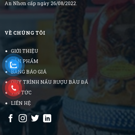
An Nhơn cấp ngày 26/08/2022.
VỀ CHÚNG TÔI
GIỚI THIỆU
SẢN PHẨM
BẢNG BÁO GIÁ
QUY TRÌNH NẤU RƯỢU BÀU ĐÁ
TIN TỨC
LIÊN HỆ