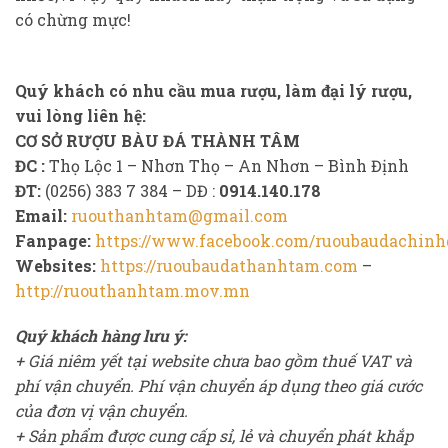
có chừng mực!
Quý khách có nhu cầu mua rượu, làm đại lý rượu,
vui lòng liên hệ:
CƠ SỞ RƯỢU BÀU ĐÁ THÀNH TÂM
ĐC :
Thọ Lộc 1 – Nhơn Thọ – An Nhơn – Bình Định
ĐT:
(0256) 383 7 384 – DĐ :
0914.140.178
Email:
ruouthanhtam@gmail.com
Fanpage:
https://www.facebook.com/ruoubaudachinh
Websites:
https://ruoubaudathanhtam.com
–
http://ruouthanhtam.mov.mn
Quý khách hàng lưu ý:
+ Giá niêm yết tại website chưa bao gồm thuế VAT và
phí vận chuyển. Phí vận chuyển áp dụng theo giá cước
của đơn vị vận chuyển.
+ Sản phẩm được cung cấp sỉ, lẻ và chuyển phát khắp