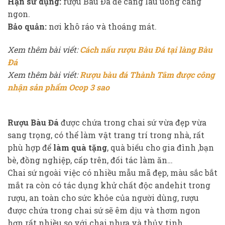
Hạn sử dụng:
rượu Bàu Đá để càng lâu uống càng
ngon.
Bảo quản:
nơi khô ráo và thoáng mát.
Xem thêm bài viết:
Cách nấu rượu Bàu Đá tại làng Bàu
Đá
Xem thêm bài viết:
Rượu bàu đá Thành Tâm được công
nhận sản phẩm Ocop 3 sao
Rượu Bàu Đá
được chứa trong chai sứ vừa đẹp vừa
sang trọng, có thể làm vật trang trí trong nhà, rất
phù hợp để
làm quà tặng
, quà biếu cho gia đình ,bạn
bè, đồng nghiệp, cấp trên, đối tác làm ăn…
Chai sứ ngoài việc có nhiều mẫu mã đẹp, màu sắc bắt
mắt ra còn có tác dụng khử chất độc andehit trong
rượu, an toàn cho sức khỏe của người dùng, rượu
được chứa trong chai sứ sẽ êm dịu và thơm ngon
hơn rất nhiều so với chai nhựa và thủy tinh.