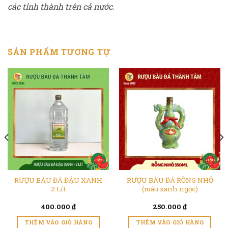
các tỉnh thành trên cả nước.
SẢN PHẨM TƯƠNG TỰ
RƯỢU BÀU ĐÁ ĐẬU XANH
RƯỢU BÀU ĐÁ RỒNG NHỎ
2 Lít
(màu xanh ngọc)
400.000
₫
250.000
₫
THÊM VÀO GIỎ HÀNG
THÊM VÀO GIỎ HÀNG