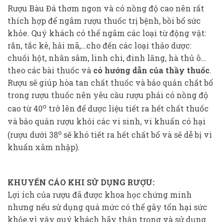
Rượu Bàu Đá thơm ngon và có nồng độ cao nên rất
thích hợp để ngâm rượu thuốc trị bệnh, bồi bổ sức
khỏe. Quý khách có thể ngâm các loại từ động vật:
rắn, tắc kè, hải mã,…cho đến các loại thảo dược:
chuối hột, nhân sâm, linh chi, đinh lăng, hà thủ ô…
theo các bài thuốc và
có hướng dẫn của thầy thuốc
.
Rượu sẽ giúp hòa tan chất thuốc và bảo quản chất bổ
trong rượu thuốc nên yêu cầu rượu phải có nồng độ
o
cao từ 40
trở lên để dược liệu tiết ra hết chất thuốc
và bảo quản rượu khỏi các vi sinh, vi khuẩn có hại
o
(rượu dưới 38
sẽ khó tiết ra hết chất bổ và sẽ dễ bị vi
khuẩn xâm nhập).
KHUYẾN CÁO KHI SỬ DỤNG RƯỢU:
Lợi ích của rượu đã được khoa học chứng minh
nhưng nếu sử dụng quá mức có thể gây tổn hại sức
khỏe,vì vậy quý khách hãy thận trọng và sử dụng