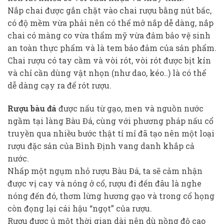
Nắp chai được gắn chặt vào chai rượu bằng nút bấc,
có độ mềm vừa phải nên có thể mở nắp dễ dàng, nắp
chai có màng co vừa thẩm mỹ vừa đảm bảo vệ sinh
an toàn thực phẩm và là tem bảo đảm của sản phẩm.
Chai rượu có tay cầm và vòi rót, vòi rót được bịt kín
và chỉ cần dùng vật nhọn (như dao, kéo..) là có thể
dễ dàng cạy ra để rót rượu.
Rượu bàu đá
được nấu từ gạo, men và nguồn nước
ngầm tại làng Bàu Đá, cùng với phương pháp nấu cổ
truyền qua nhiều bước thật tỉ mỉ đã tạo nên một loại
rượu đặc sản của Bình Định vang danh khắp cả
nước.
Nhấp một ngụm nhỏ rượu Bàu Đá, ta sẽ cảm nhận
được vị cay và nóng ở cổ, rượu đi đến đâu là nghe
nóng đến đó, thơm lừng hương gạo và trong cổ họng
còn đọng lại cái hậu “ngọt” của rượu.
Rượu được ủ một thời gian dài nên dù nồng độ cao