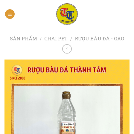
Skip
to
content
SẢN PHẨM
/
CHAI PET
/
RƯỢU BÀU ĐÁ - GẠO