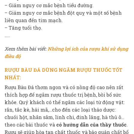
– Giảm nguy cơ mắc bệnh tiểu đường.
– Giảm nguy cơ mắc bệnh đột quỵ và một số bệnh
liên quan đến tim mạch.
– Tăng tuổi thọ.
…..
Xem thêm bài viết:
Những lợi ích của rượu khi sử dụng
điều độ
RƯỢU BÀU ĐÁ DÙNG NGÂM RƯỢU THUỐC TỐT
NHẤT:
Rượu Bàu Đá thơm ngon và có nồng độ cao nên rất
thích hợp để ngâm rượu thuốc trị bệnh, bồi bổ sức
khỏe. Quý khách có thể ngâm các loại từ động vật:
rắn, tắc kè, hải mã,…cho đến các loại thảo dược:
chuối hột, nhân sâm, linh chi, đinh lăng, hà thủ ô…
theo các bài thuốc và
có hướng dẫn của thầy thuốc
.
Rượu sẽ giúp hòa tan chất thuốc và bảo quản chất bổ