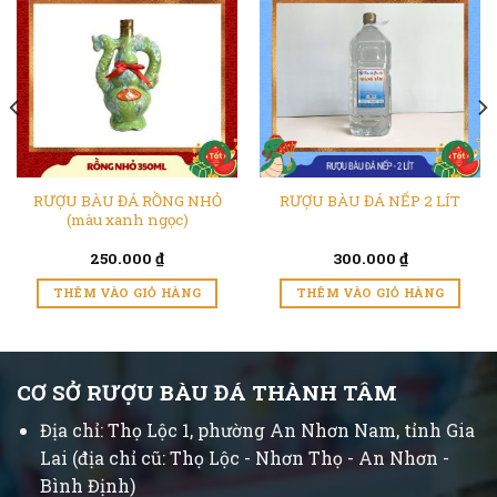
RƯỢU BÀU ĐÁ RỒNG NHỎ
RƯỢU BÀU ĐÁ NẾP 2 LÍT
(màu xanh ngọc)
250.000
₫
300.000
₫
THÊM VÀO GIỎ HÀNG
THÊM VÀO GIỎ HÀNG
CƠ SỞ RƯỢU BÀU ĐÁ THÀNH TÂM
Địa chỉ: Thọ Lộc 1, phường An Nhơn Nam, tỉnh Gia
Lai (địa chỉ cũ: Thọ Lộc - Nhơn Thọ - An Nhơn -
Bình Định)