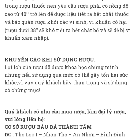
trong rượu thuốc nên yêu cầu rượu phải có nồng độ
o
cao từ 40
trở lên để dược liệu tiết ra hết chất thuốc
và bảo quản rượu khỏi các vi sinh, vi khuẩn có hại
o
(rượu dưới 38
sẽ khó tiết ra hết chất bổ và sẽ dễ bị vi
khuẩn xâm nhập).
KHUYẾN CÁO KHI SỬ DỤNG RƯỢU:
Lợi ích của rượu đã được khoa học chứng minh
nhưng nếu sử dụng quá mức có thể gây tổn hại sức
khỏe,vì vậy quý khách hãy thận trọng và sử dụng
có chừng mực!
Quý khách có nhu cầu mua rượu, làm đại lý rượu,
vui lòng liên hệ:
CƠ SỞ RƯỢU BÀU ĐÁ THÀNH TÂM
ĐC :
Thọ Lộc 1 – Nhơn Thọ – An Nhơn – Bình Định