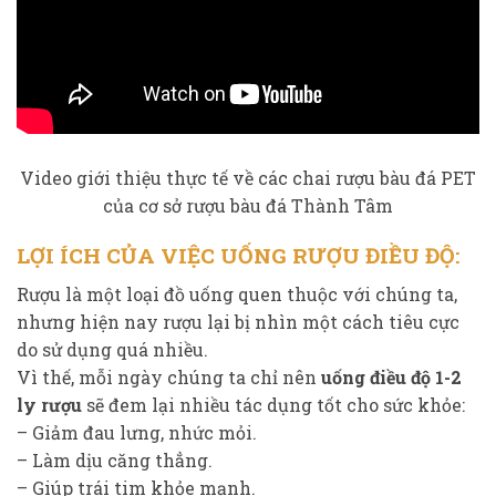
Video giới thiệu thực tế về các chai rượu bàu đá PET
của cơ sở rượu bàu đá Thành Tâm
LỢI ÍCH CỦA VIỆC UỐNG RƯỢU ĐIỀU ĐỘ:
Rượu là một loại đồ uống quen thuộc với chúng ta,
nhưng hiện nay rượu lại bị nhìn một cách tiêu cực
do sử dụng quá nhiều.
Vì thế, mỗi ngày chúng ta chỉ nên
uống điều độ 1-2
ly rượu
sẽ đem lại nhiều tác dụng tốt cho sức khỏe:
– Giảm đau lưng, nhức mỏi.
– Làm dịu căng thẳng.
– Giúp trái tim khỏe mạnh.