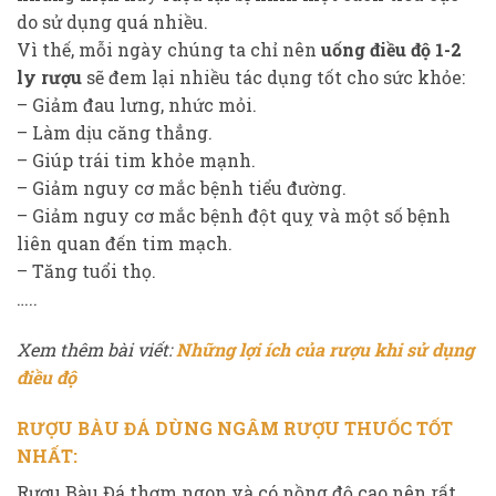
do sử dụng quá nhiều.
Vì thế, mỗi ngày chúng ta chỉ nên
uống điều độ 1-2
ly rượu
sẽ đem lại nhiều tác dụng tốt cho sức khỏe:
– Giảm đau lưng, nhức mỏi.
– Làm dịu căng thẳng.
– Giúp trái tim khỏe mạnh.
– Giảm nguy cơ mắc bệnh tiểu đường.
– Giảm nguy cơ mắc bệnh đột quỵ và một số bệnh
liên quan đến tim mạch.
– Tăng tuổi thọ.
…..
Xem thêm bài viết:
Những lợi ích của rượu khi sử dụng
điều độ
RƯỢU BÀU ĐÁ DÙNG NGÂM RƯỢU THUỐC TỐT
NHẤT:
Rượu Bàu Đá thơm ngon và có nồng độ cao nên rất