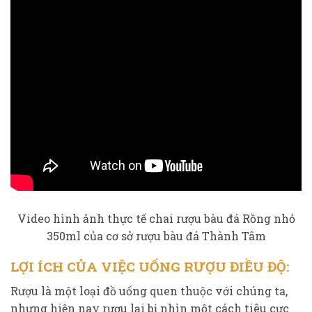
Video hình ảnh thực tế chai rượu bàu đá Rồng nhỏ
350ml của cơ sở rượu bàu đá Thành Tâm
LỢI ÍCH CỦA VIỆC UỐNG RƯỢU ĐIỀU ĐỘ:
Rượu là một loại đồ uống quen thuộc với chúng ta,
nhưng hiện nay rượu lại bị nhìn một cách tiêu cực