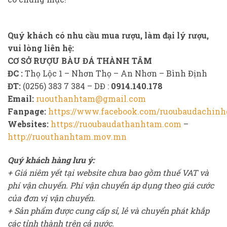
Quý khách có nhu cầu mua rượu, làm đại lý rượu,
vui lòng liên hệ:
CƠ SỞ RƯỢU BÀU ĐÁ THÀNH TÂM
ĐC :
Thọ Lộc 1 – Nhơn Thọ – An Nhơn – Bình Định
ĐT:
(0256) 383 7 384 – DĐ :
0914.140.178
Email:
ruouthanhtam@gmail.com
Fanpage:
https://www.facebook.com/ruoubaudachinh
Websites:
https://ruoubaudathanhtam.com
–
http://ruouthanhtam.mov.mn
Quý khách hàng lưu ý:
+ Giá niêm yết tại website chưa bao gồm thuế VAT và
phí vận chuyển. Phí vận chuyển áp dụng theo giá cước
của đơn vị vận chuyển.
+ Sản phẩm được cung cấp sỉ, lẻ và chuyển phát khắp
các tỉnh thành trên cả nước.