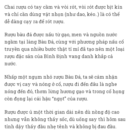
Chai rượu có tay cầm và vòi rót, vòi rót được bịt kín
và chỉ cần dùng vật nhọn (như dao, kéo..) là có thể
dễ dàng cạy ra để rót rượu.
Rượu bàu đá được nấu từ gạo, men và nguồn nước
ngầm tại làng Bàu Đá, cùng với phương pháp nấu cổ
truyền qua nhiều bước thật tỉ mỉ đã tạo nên một loại
rượu đặc sản của Bình Định vang danh khắp cả
nước.
Nhấp một ngụm nhỏ rượu Bàu Đá, ta sẽ cảm nhận
được vị cay và nóng ở cổ, rượu đi đến đâu là nghe
nóng đến đó, thơm lừng hương gạo và trong cổ họng
còn đọng lại cái hậu “ngọt” của rượu.
Rượu được ủ một thời gian dài nên dù nồng độ cao
nhưng vẫn không thấy sốc, dù uống say thì hôm sau
tỉnh dậy thấy đầu nhẹ tênh và không bị đau đầu.