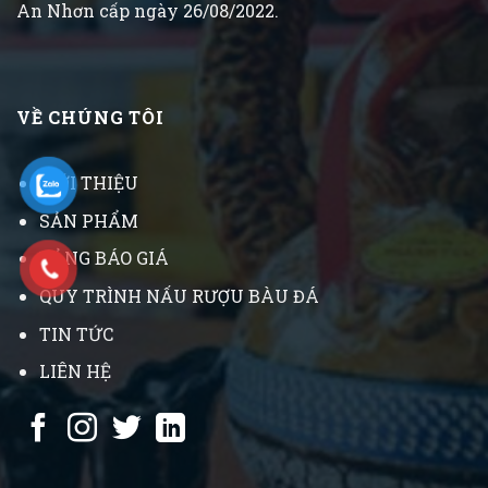
An Nhơn cấp ngày 26/08/2022.
VỀ CHÚNG TÔI
GIỚI THIỆU
SẢN PHẨM
BẢNG BÁO GIÁ
QUY TRÌNH NẤU RƯỢU BÀU ĐÁ
TIN TỨC
LIÊN HỆ