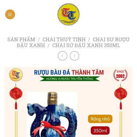
Skip
to
content
SẢN PHẨM
/
CHAI THUỶ TINH
/
CHAI SỨ RƯỢU
ĐẬU XANH
/
CHAI SỨ ĐẬU XANH 350ML