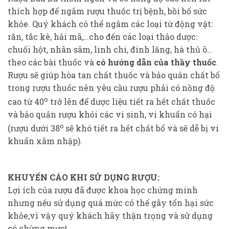
thích hợp để ngâm rượu thuốc trị bệnh, bồi bổ sức
khỏe. Quý khách có thể ngâm các loại từ động vật:
rắn, tắc kè, hải mã,…cho đến các loại thảo dược:
chuối hột, nhân sâm, linh chi, đinh lăng, hà thủ ô…
theo các bài thuốc và
có hướng dẫn của thầy thuốc
.
Rượu sẽ giúp hòa tan chất thuốc và bảo quản chất bổ
trong rượu thuốc nên yêu cầu rượu phải có nồng độ
o
cao từ 40
trở lên để dược liệu tiết ra hết chất thuốc
và bảo quản rượu khỏi các vi sinh, vi khuẩn có hại
o
(rượu dưới 38
sẽ khó tiết ra hết chất bổ và sẽ dễ bị vi
khuẩn xâm nhập).
KHUYẾN CÁO KHI SỬ DỤNG RƯỢU:
Lợi ích của rượu đã được khoa học chứng minh
nhưng nếu sử dụng quá mức có thể gây tổn hại sức
khỏe,vì vậy quý khách hãy thận trọng và sử dụng
có chừng mực!