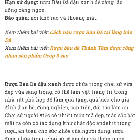
Hạn sử dụng:
rượu Bàu Đá đậu xanh để càng lâu
uống càng ngon.
Bảo quản:
nơi khô ráo và thoáng mát.
Xem thêm bài viết:
Cách nấu rượu Bàu Đá tại làng Bàu
Đá
Xem thêm bài viết:
Rượu bàu đá Thành Tâm được công
nhận sản phẩm Ocop 3 sao
Rượu Bàu Đá đậu xanh
được chứa trong chai sứ vừa
đẹp vừa sang trọng, có thể làm vật trang trí trong
nhà, rất phù hợp để
làm quà tặng
, quà biếu cho gia
đình ,bạn bè, đồng nghiệp, cấp trên, đối tác làm ăn…
Chai sứ ngoài việc có nhiều mẫu mã đẹp, màu sắc bắt
mắt ra còn có tác dụng khử chất độc andehit trong
rượu, an toàn cho sức khỏe của người dùng, rượu
được chứa trong chai sứ sẽ êm dịu và thơm ngon