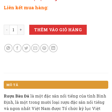
Liên kết mua hàng:
RƯỢU BÀU ĐÁ RỒNG NHỎ 350ml - Đậu xanh (màu xanh bút
THÊM VÀO GIỎ HÀNG
MÔ TẢ
Rượu Bàu Đá
là một đặc sản nổi tiếng của tỉnh Bình
Định, là một trong mười loại rượu đặc sản nổi tiếng
và ngon nhất Việt Nam được Tổ chức kỷ lục Việt