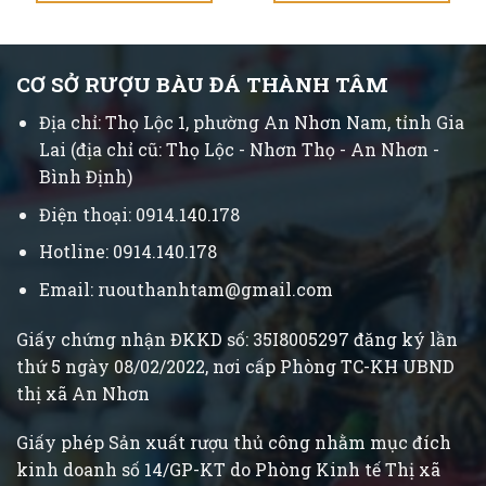
CƠ SỞ RƯỢU BÀU ĐÁ THÀNH TÂM
Địa chỉ: Thọ Lộc 1, phường An Nhơn Nam, tỉnh Gia
Lai (địa chỉ cũ: Thọ Lộc - Nhơn Thọ - An Nhơn -
Bình Định)
Điện thoại: 0914.140.178
Hotline: 0914.140.178
Email: ruouthanhtam@gmail.com
Giấy chứng nhận ĐKKD số: 35I8005297 đăng ký lần
thứ 5 ngày 08/02/2022, nơi cấp Phòng TC-KH UBND
thị xã An Nhơn
Giấy phép Sản xuất rượu thủ công nhằm mục đích
kinh doanh số 14/GP-KT do Phòng Kinh tế Thị xã