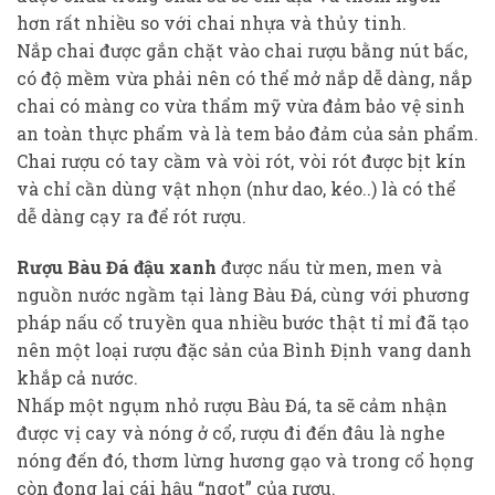
hơn rất nhiều so với chai nhựa và thủy tinh.
Nắp chai được gắn chặt vào chai rượu bằng nút bấc,
có độ mềm vừa phải nên có thể mở nắp dễ dàng, nắp
chai có màng co vừa thẩm mỹ vừa đảm bảo vệ sinh
an toàn thực phẩm và là tem bảo đảm của sản phẩm.
Chai rượu có tay cầm và vòi rót, vòi rót được bịt kín
và chỉ cần dùng vật nhọn (như dao, kéo..) là có thể
dễ dàng cạy ra để rót rượu.
Rượu Bàu Đá đậu xanh
được nấu từ men, men và
nguồn nước ngầm tại làng Bàu Đá, cùng với phương
pháp nấu cổ truyền qua nhiều bước thật tỉ mỉ đã tạo
nên một loại rượu đặc sản của Bình Định vang danh
khắp cả nước.
Nhấp một ngụm nhỏ rượu Bàu Đá, ta sẽ cảm nhận
được vị cay và nóng ở cổ, rượu đi đến đâu là nghe
nóng đến đó, thơm lừng hương gạo và trong cổ họng
còn đọng lại cái hậu “ngọt” của rượu.